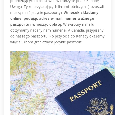
podróżujących biznesowo i w tranzycie przez Kanadę.
Uwaga! Tylko przylatujących liniami lotniczymi (pozostali
muszą mieć jedynie paszporty).
Wniosek składamy
online, podając adres e-mail, numer ważnego
paszportu i wnosząc opłatę.
W zwrotnym mailu
otrzymamy nadany nam numer eTA Canada, przypisany
do naszego paszportu. Po przylocie do Kanady okażemy
więc służbom granicznym jedynie paszport.